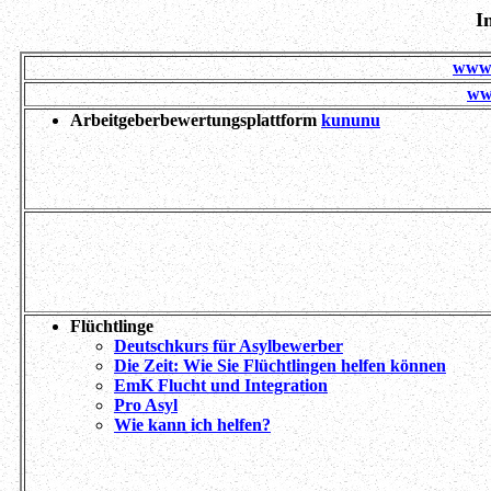
I
www.
ww
Arbeitgeberbewertungsplattform
kununu
Flüchtlinge
Deutschkurs für Asylbewerber
Die Zeit: Wie Sie Flüchtlingen helfen können
EmK Flucht und Integration
Pro Asyl
Wie kann ich helfen?